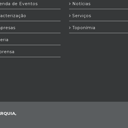
nda de Eventos
Notícias
acterização
Serviços
presas
Toponímia
eria
prensa
RQUIA,