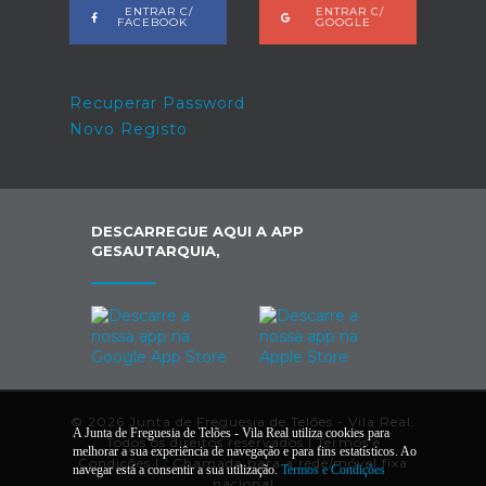
ENTRAR C/
ENTRAR C/
FACEBOOK
GOOGLE
Recuperar Password
Novo Registo
DESCARREGUE AQUI A APP
GESAUTARQUIA,
© 2026 Junta de Freguesia de Telões - Vila Real.
A Junta de Freguesia de Telões - Vila Real utiliza cookies para
Todos os direitos reservados |
Termos e
melhorar a sua experiência de navegação e para fins estatísticos. Ao
Condições
|
*
Chamada para a rede/móvel fixa
navegar está a consentir a sua utilização.
Termos e Condições
nacional