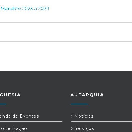
e Mandato 2025 a 2029
GUESIA
AUTARQUIA
nda de Eventos
Notícias
acterização
Serviços