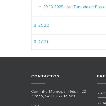
29-10-2025 - Ata Tomada de Poss
2022
2021
CONTACTOS
FRE
Caminho Municipal 1165, n. 22
Age
Zimão, 5450-283 Telões
Car
Email: