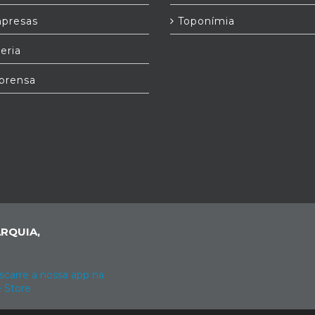
presas
Toponímia
eria
prensa
RQUIA,